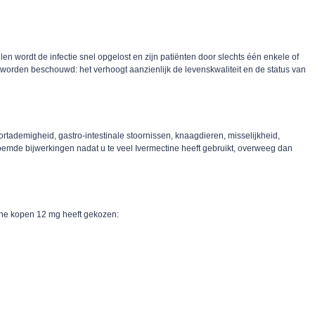
len wordt de infectie snel opgelost en zijn patiënten door slechts één enkele of
orden beschouwd: het verhoogt aanzienlijk de levenskwaliteit en de status van
ortademigheid, gastro-intestinale stoornissen, knaagdieren, misselijkheid,
noemde bijwerkingen nadat u te veel Ivermectine heeft gebruikt, overweeg dan
ctine kopen 12 mg heeft gekozen: