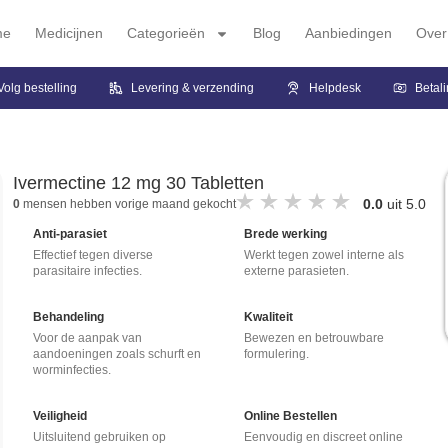
me
Medicijnen
Categorieën
Blog
Aanbiedingen
Over
Volg bestelling
Levering & verzending
Helpdesk
Betal
Ivermectine 12 mg 30 Tabletten
0.0
uit 5.0
0
mensen hebben vorige maand gekocht
Anti-parasiet
Brede werking
Effectief tegen diverse
Werkt tegen zowel interne als
parasitaire infecties.
externe parasieten.
Behandeling
Kwaliteit
Voor de aanpak van
Bewezen en betrouwbare
aandoeningen zoals schurft en
formulering.
worminfecties.
Veiligheid
Online Bestellen
Uitsluitend gebruiken op
Eenvoudig en discreet online