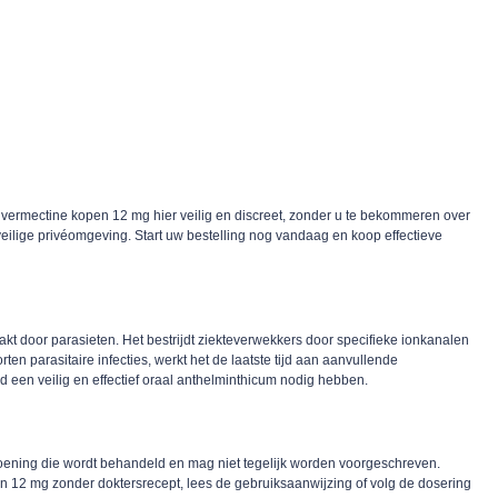
t ivermectine kopen 12 mg hier veilig en discreet, zonder u te bekommeren over
eilige privéomgeving. Start uw bestelling nog vandaag en koop effectieve
t door parasieten. Het bestrijdt ziekteverwekkers door specifieke ionkanalen
en parasitaire infecties, werkt het de laatste tijd aan aanvullende
een veilig en effectief oraal anthelminthicum nodig hebben.
oening die wordt behandeld en mag niet tegelijk worden voorgeschreven.
open 12 mg zonder doktersrecept, lees de gebruiksaanwijzing of volg de dosering