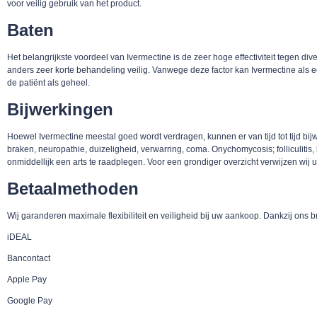
voor veilig gebruik van het product.
Baten
Het belangrijkste voordeel van Ivermectine is de zeer hoge effectiviteit tegen di
anders zeer korte behandeling veilig. Vanwege deze factor kan Ivermectine als
de patiënt als geheel.
Bijwerkingen
Hoewel Ivermectine meestal goed wordt verdragen, kunnen er van tijd tot tijd bij
braken, neuropathie, duizeligheid, verwarring, coma. Onychomycosis; folliculiti
onmiddellijk een arts te raadplegen. Voor een grondiger overzicht verwijzen wij u 
Betaalmethoden
Wij garanderen maximale flexibiliteit en veiligheid bij uw aankoop. Dankzij ons 
iDEAL
Bancontact
Apple Pay
Google Pay