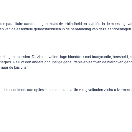
verse parasitaire aandoeningen, zoals rivierblindheid en scabiës. In de meeste geval
 een van de essentiële geneesmiddelen in de behandeling van deze aandoeningen w
werkingen optreden. Dit zijn toevallen, lage bloeddruk met bradycardie, heesheid, k
s, herpes. Als u of een andere ongunstige gebeurtenis ervaart van de hierboven ge
naar de bijsluiter.
brede assortiment aan opties kunt u een transactie veilig voltooien zodra u iverme