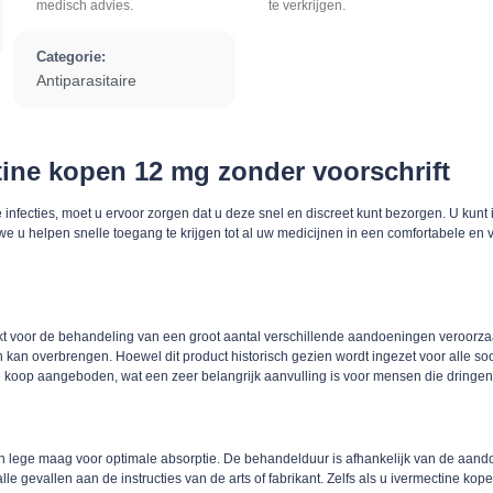
medisch advies.
te verkrijgen.
Categorie:
Antiparasitaire
tine kopen 12 mg zonder voorschrift
e infecties, moet u ervoor zorgen dat u deze snel en discreet kunt bezorgen. U kun
 u helpen snelle toegang te krijgen tot al uw medicijnen in een comfortabele en v
 voor de behandeling van een groot aantal verschillende aandoeningen veroorzaak
kan overbrengen. Hoewel dit product historisch gezien wordt ingezet voor alle soort
koop aangeboden, wat een zeer belangrijk aanvulling is voor mensen die dringend 
n lege maag voor optimale absorptie. De behandelduur is afhankelijk van de aand
lle gevallen aan de instructies van de arts of fabrikant. Zelfs als u ivermectine k