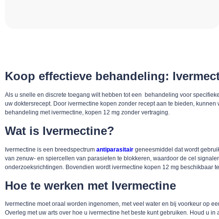
Koop effectieve behandeling: Ivermec
Als u snelle en discrete toegang wilt hebben tot een behandeling voor specifiek
uw doktersrecept. Door ivermectine kopen zonder recept aan te bieden, kunnen we
behandeling met ivermectine, kopen 12 mg zonder vertraging.
Wat is Ivermectine?
Ivermectine is een breedspectrum
antiparasitair
geneesmiddel dat wordt gebruikt
van zenuw- en spiercellen van parasieten te blokkeren, waardoor de cel signalen 
onderzoeksrichtingen. Bovendien wordt ivermectine kopen 12 mg beschikbaar te 
Hoe te werken met Ivermectine
Ivermectine moet oraal worden ingenomen, met veel water en bij voorkeur op ee
Overleg met uw arts over hoe u ivermectine het beste kunt gebruiken. Houd u in a