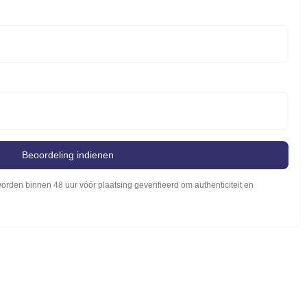
Beoordeling indienen
rden binnen 48 uur vóór plaatsing geverifieerd om authenticiteit en