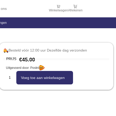
 ons
Winkelwagen
Afrekenen
ingen
Besteld vóór 12:00 uur Dezelfde dag verzonden
PRIJS
€
45.00
Uitgevoerd door: Postnl
Voeg toe aan winkelwagen