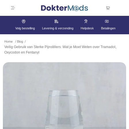
Volg bestelling
Levering & verzending
Helpdesk
Betalingen
Home
/
Blog
/
Veilig Gebruik van Sterke Pijnstillers: Wat je Moet Weten over Tramadol,
Oxycodon en Fentanyl