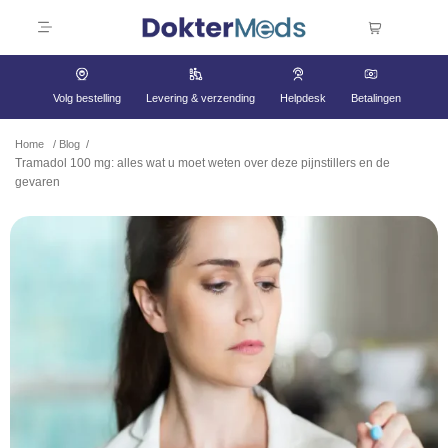
Volg bestelling
Levering & verzending
Helpdesk
Betalingen
Home
/
Blog
/
Tramadol 100 mg: alles wat u moet weten over deze pijnstillers en de
gevaren