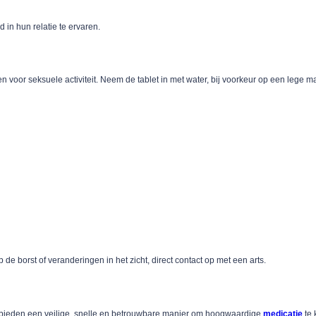
in hun relatie te ervaren.
voor seksuele activiteit. Neem de tablet in met water, bij voorkeur op een lege ma
 de borst of veranderingen in het zicht, direct contact op met een arts.
 bieden een veilige, snelle en betrouwbare manier om hoogwaardige
medicatie
te 