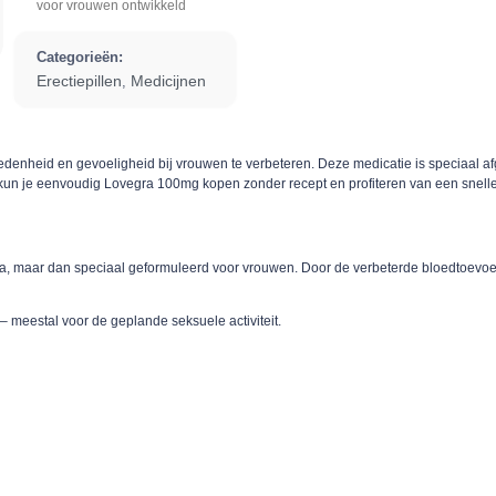
voor vrouwen ontwikkeld
Categorieën:
Erectiepillen
Medicijnen
,
enheid en gevoeligheid bij vrouwen te verbeteren. Deze medicatie is speciaal af
kun je eenvoudig Lovegra 100mg kopen zonder recept en profiteren van een snelle 
agra, maar dan speciaal geformuleerd voor vrouwen. Door de verbeterde bloedtoevo
 meestal voor de geplande seksuele activiteit.