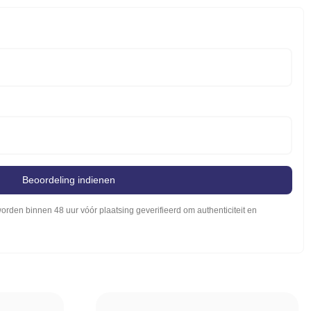
Beoordeling indienen
rden binnen 48 uur vóór plaatsing geverifieerd om authenticiteit en