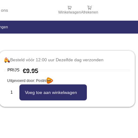
 ons
Winkelwagen
Afrekenen
ingen
Besteld vóór 12:00 uur Dezelfde dag verzonden
PRIJS
€
9.95
Uitgevoerd door: Postnl
Voeg toe aan winkelwagen