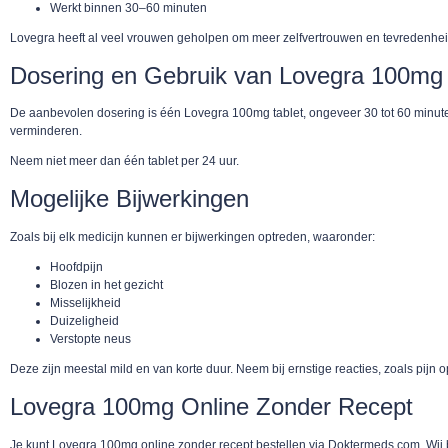
Werkt binnen 30–60 minuten
Lovegra heeft al veel vrouwen geholpen om meer zelfvertrouwen en tevredenheid 
Dosering en Gebruik van Lovegra 100mg
De aanbevolen dosering is één Lovegra 100mg tablet, ongeveer 30 tot 60 minuten 
verminderen.
Neem niet meer dan één tablet per 24 uur.
Mogelijke Bijwerkingen
Zoals bij elk medicijn kunnen er bijwerkingen optreden, waaronder:
Hoofdpijn
Blozen in het gezicht
Misselijkheid
Duizeligheid
Verstopte neus
Deze zijn meestal mild en van korte duur. Neem bij ernstige reacties, zoals pijn op
Lovegra 100mg Online Zonder Recept
Je kunt Lovegra 100mg online zonder recept bestellen via Doktermeds.com. Wij