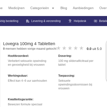
me
Medicijnen
Categorieën
Blog
Aanbiedingen
Over
Volg bestelling
Levering & verzending
Helpdesk
Betal
Lovegra 100mg 4 Tabletten
0.0
uit 5.0
0
mensen hebben vorige maand gekocht
Hoofdvoordeel:
Dosering:
Verbetert seksuele opwinding
100 mg sildenafilcitraat per
en gevoeligheid bij vrouwen
tablet
Werkingsduur:
Toepassing:
Effect kan 4–6 uur aanhouden
Seksuele
opwindingsstoornissen bij
vrouwen
Kwaliteitsgarantie:
Bewezen formule speciaal