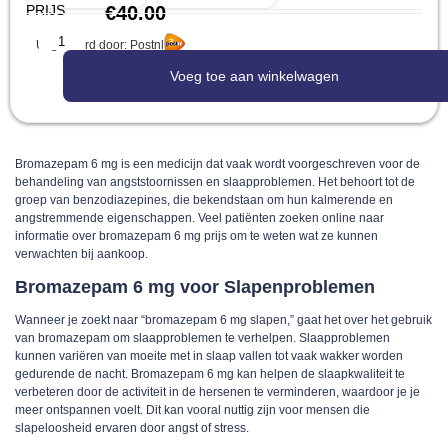
PRIJS
€
40.00
Uitgevoerd door: Postnl
Voeg toe aan winkelwagen
Bromazepam 6 mg is een medicijn dat vaak wordt voorgeschreven voor de
behandeling van angststoornissen en slaapproblemen. Het behoort tot de
groep van benzodiazepines, die bekendstaan om hun kalmerende en
angstremmende eigenschappen. Veel patiënten zoeken online naar
informatie over bromazepam 6 mg prijs om te weten wat ze kunnen
verwachten bij aankoop.
Bromazepam 6 mg voor Slapenproblemen
Wanneer je zoekt naar “bromazepam 6 mg slapen,” gaat het over het gebruik
van bromazepam om slaapproblemen te verhelpen. Slaapproblemen
kunnen variëren van moeite met in slaap vallen tot vaak wakker worden
gedurende de nacht. Bromazepam 6 mg kan helpen de slaapkwaliteit te
verbeteren door de activiteit in de hersenen te verminderen, waardoor je je
meer ontspannen voelt. Dit kan vooral nuttig zijn voor mensen die
slapeloosheid ervaren door angst of stress.