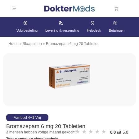
Volg bestelling
Levering & verzending
Helpdesk
Betalingen
Home
»
Slaappillen
»
Bromazepam 6 mg 20 Tabletten
Aanbod 4+1 Vrij
Bromazepam 6 mg 20 Tabletten
0.0
uit 5.0
2
mensen hebben vorige maand gekocht