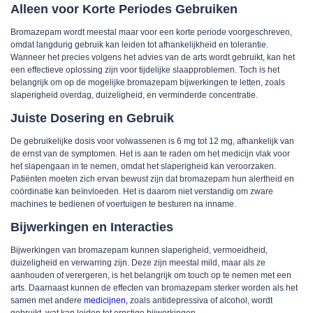
Alleen voor Korte Periodes Gebruiken
Bromazepam wordt meestal maar voor een korte periode voorgeschreven,
omdat langdurig gebruik kan leiden tot afhankelijkheid en tolerantie.
Wanneer het precies volgens het advies van de arts wordt gebruikt, kan het
een effectieve oplossing zijn voor tijdelijke slaapproblemen. Toch is het
belangrijk om op de mogelijke bromazepam bijwerkingen te letten, zoals
slaperigheid overdag, duizeligheid, en verminderde concentratie.
Juiste Dosering en Gebruik
De gebruikelijke dosis voor volwassenen is 6 mg tot 12 mg, afhankelijk van
de ernst van de symptomen. Het is aan te raden om het medicijn vlak voor
het slapengaan in te nemen, omdat het slaperigheid kan veroorzaken.
Patiënten moeten zich ervan bewust zijn dat bromazepam hun alertheid en
coördinatie kan beïnvloeden. Het is daarom niet verstandig om zware
machines te bedienen of voertuigen te besturen na inname.
Bijwerkingen en Interacties
Bijwerkingen van bromazepam kunnen slaperigheid, vermoeidheid,
duizeligheid en verwarring zijn. Deze zijn meestal mild, maar als ze
aanhouden of verergeren, is het belangrijk om touch op te nemen met een
arts. Daarnaast kunnen de effecten van bromazepam sterker worden als het
samen met andere
medicijnen,
zoals antidepressiva of alcohol, wordt
gebruikt, wat kan leiden tot ernstige bijwerkingen.