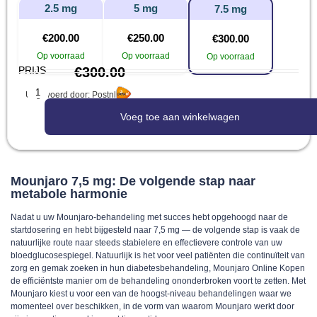
2.5 mg
5 mg
7.5 mg
€
200.00
€
250.00
€
300.00
Op voorraad
Op voorraad
Op voorraad
PRIJS
€
300.00
Uitgevoerd door: Postnl
Voeg toe aan winkelwagen
Mounjaro 7,5 mg: De volgende stap naar
metabole harmonie
Nadat u uw Mounjaro-behandeling met succes hebt opgehoogd naar de
startdosering en hebt bijgesteld naar 7,5 mg — de volgende stap is vaak de
natuurlijke route naar steeds stabielere en effectievere controle van uw
bloedglucosespiegel. Natuurlijk is het voor veel patiënten die continuïteit van
zorg en gemak zoeken in hun diabetesbehandeling, Mounjaro Online Kopen
de efficiëntste manier om de behandeling ononderbroken voort te zetten. Met
Mounjaro kiest u voor een van de hoogst-niveau behandelingen waar we
momenteel over beschikken, in de vorm van waarom Mounjaro werkt door