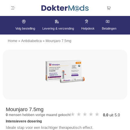
Volg bestelling
Levering & verzending
Helpdesk
Betalingen
Home
»
Antidiabetica
»
Mounjaro 7.5mg
Mounjaro 7.5mg
0.0
uit 5.0
0
mensen hebben vorige maand gekocht
Intensievere dosering
Ideale stap voor een krachtiger therapeutisch effect.