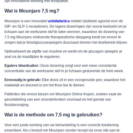
zijn innovatieve werking met tirzepatide.
Wat is Mounjaro 7,5 mg?
Mounjaro is een innovatief
antidiabetica
middel (dubbele agonist voor de
GIP- en GLP-1-receptoren). De lagere doseringen zijn vooral bedoeld om je
lichaam aan de werkzame stof te laten wennen, waardoor de dosering van
7,5 mg Mounjaro voldoende therapeutische diepgang biedt om ervoor te
zorgen dat je bloedglucosespiegels duurzaam binnen het doelbereik blijven.
Optimaliseert de afgifte van insuline en werkt om de glucagon spiegels al
snel na de maaltijden te reguleren.
Egalere bloedsuiker:
Deze dosering zorgt voor een meer consistente
concentratie van de werkzame stof in je lichaam gedurende de hele week.
Eenvoudig in gebruik:
Elke dosis zit in een voorgevulde pen, waardoor het
makkelijk en discreet is om het thuis toe te dienen.
Patiënten die ervoor kiezen om Mounjaro Online Kopen, zoeken vaak de
geruststelling van een ononderbroken voorraad en het gemak van
thuisbezorging.
Wat is de methode om 7,5 mg te gebruiken?
Voor een juiste werking van uw behandeling is een correcte toediening
essentieel. Als u besluit om Mounjaro zonder recept via onze site aan te