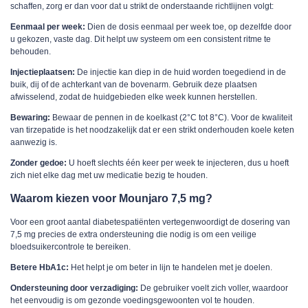
schaffen, zorg er dan voor dat u strikt de onderstaande richtlijnen volgt:
Eenmaal per week:
Dien de dosis eenmaal per week toe, op dezelfde door
u gekozen, vaste dag. Dit helpt uw systeem om een consistent ritme te
behouden.
Injectieplaatsen:
De injectie kan diep in de huid worden toegediend in de
buik, dij of de achterkant van de bovenarm. Gebruik deze plaatsen
afwisselend, zodat de huidgebieden elke week kunnen herstellen.
Bewaring:
Bewaar de pennen in de koelkast (2°C tot 8°C). Voor de kwaliteit
van tirzepatide is het noodzakelijk dat er een strikt onderhouden koele keten
aanwezig is.
Zonder gedoe:
U hoeft slechts één keer per week te injecteren, dus u hoeft
zich niet elke dag met uw medicatie bezig te houden.
Waarom kiezen voor Mounjaro 7,5 mg?
Voor een groot aantal diabetespatiënten vertegenwoordigt de dosering van
7,5 mg precies de extra ondersteuning die nodig is om een veilige
bloedsuikercontrole te bereiken.
Betere HbA1c:
Het helpt je om beter in lijn te handelen met je doelen.
Ondersteuning door verzadiging:
De gebruiker voelt zich voller, waardoor
het eenvoudig is om gezonde voedingsgewoonten vol te houden.