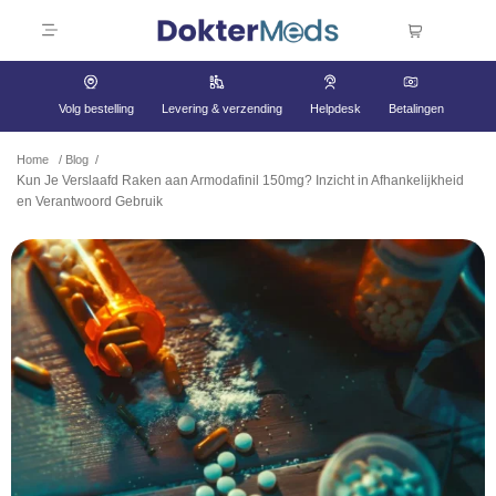
Volg bestelling
Levering & verzending
Helpdesk
Betalingen
Home
/
Blog
/
Kun Je Verslaafd Raken aan Armodafinil 150mg? Inzicht in Afhankelijkheid
en Verantwoord Gebruik