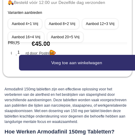
Besteld vóór 12:00 uur Dezelfde dag verzonden
Varianten aanbieden
Aanbod 4+1 Vrij
Aanbod 8+2 Vrij
Aanbod 12+3 Vrij
Aanbod 16+4 Vrij
Aanbod 20+5 Vrij
PRIJS
€
45.00
Uitgevoerd door: Postnl
Voeg toe aan winkelwagen
Armodafinil 150mg tabletten zijn een effectieve oplossing voor het
verbeteren van de alertheid en het bestrijden van slaperigheid door
verschillende aandoeningen. Deze tabletten worden vaak voorgeschreven
aan patiënten die lijden aan narcolepsie, slaapapneu, of werkgerelateerde
slaapstoornissen. Met een dosering van 150 mg per tablet bieden deze
tabletten krachtige ondersteuning voor degenen die behoefte hebben aan
langdurige mentale focus en waakzaamheid.
Hoe Werken Armodafinil 150mg Tabletten?