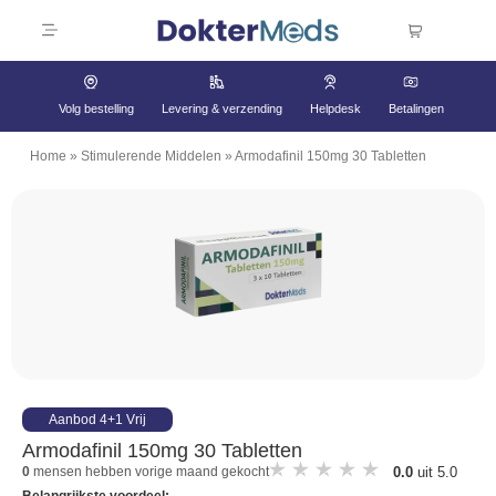
Volg bestelling
Levering & verzending
Helpdesk
Betalingen
Home
»
Stimulerende Middelen
»
Armodafinil 150mg 30 Tabletten
Aanbod 4+1 Vrij
Armodafinil 150mg 30 Tabletten
0.0
uit 5.0
0
mensen hebben vorige maand gekocht