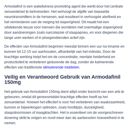
Armodafinil is een wakefulness-promoting agent die werkt door het centrale
zenuwstelsel te beïnvloeden. Het verhoogt de afgifte van bepaalde
neurotransmitters in de hersenen, wat resulteert in verhoogde alertheid en
het verminderen van de neiging tot slaperigheid. Dit maakt het een
uitstekende keuze voor mensen die worstelen met overmatige slaperigheid
door aandoeningen zoals narcolepsie of slaapapneu, en voor diegenen die
lange uren werken of in ploegendiensten actief zijn.
De effecten van Armodafinil beginnen meestal binnen een uur na inname en
kunnen tot 12-15 uur aanhouden, afhankelijk van het individu. Door de
krachtige werking helpt het om de concentratie, mentale helderheid en
productiviteit te verbeteren gedurende de dag, zonder de kalmerende
effecten van traditionele
stimulerende middelen
.
Veilig en Verantwoord Gebruik van Armodafinil
150mg
Het gebruik van Armodafinil 150mg dient altijd onder toezicht van een arts te
gebeuren, omdat dit geneesmiddel krachtige effecten heeft op het
zenuwstelsel. Hoewel het effectief is voor het verbeteren van waakzaamheid,
kunnen er bijwerkingen optreden, zoals hoofdpijn, duizeligheid,
slaapstoornissen of maagklachten. Het is essentieel om de voorgeschreven
dosering strikt te volgen en nooit meer dan de aanbevolen hoeveelheid in te
nemen.