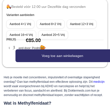
Besteld vóór 12:00 uur Dezelfde dag verzonden
Varianten aanbieden
Aanbod 4+1 Vrij
Aanbod 8+2 Vrij
Aanbod 12+3 Vrij
Aanbod 16+4 Vrij
Aanbod 20+5 Vrij
PRIJS
€
85.00
Uitgevoerd door: Postnl
Voeg toe aan winkelwagen
Heb je moeite met concentreren, impulsiviteit of overmatige slaperigheid
overdag? Dan kan methylfenidaat een effectieve oplossing zijn. Dit
medicijn
wordt vaak voorgeschreven bij ADHD en narcolepsie en helpt bij het
verbeteren van focus, aandacht en alertheid. Bij Doktermeds.com kun je
eenvoudig en discreet methylfenidaat kopen, zonder wachttijden of recept.
Wat is Methylfenidaat?