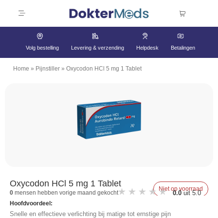
Volg bestelling
Levering & verzending
Helpdesk
Betalingen
Home
»
Pijnstiller
»
Oxycodon HCl 5 mg 1 Tablet
Oxycodon HCl 5 mg 1 Tablet
Niet op voorraad
0.0
uit 5.0
0
mensen hebben vorige maand gekocht
Hoofdvoordeel:
Snelle en effectieve verlichting bij matige tot ernstige pijn