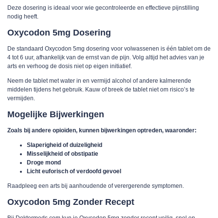
Deze dosering is ideaal voor wie gecontroleerde en effectieve pijnstilling
nodig heeft.
Oxycodon 5mg Dosering
De standaard Oxycodon 5mg dosering voor volwassenen is één tablet om de
4 tot 6 uur, afhankelijk van de ernst van de pijn. Volg altijd het advies van je
arts en verhoog de dosis niet op eigen initiatief.
Neem de tablet met water in en vermijd alcohol of andere kalmerende
middelen tijdens het gebruik. Kauw of breek de tablet niet om risico’s te
vermijden.
Mogelijke Bijwerkingen
Zoals bij andere opioïden, kunnen bijwerkingen optreden, waaronder:
Slaperigheid of duizeligheid
Misselijkheid of obstipatie
Droge mond
Licht euforisch of verdoofd gevoel
Raadpleeg een arts bij aanhoudende of verergerende symptomen.
Oxycodon 5mg Zonder Recept
Bij Doktermeds.com kun je Oxycodon 5mg zonder recept veilig, snel en