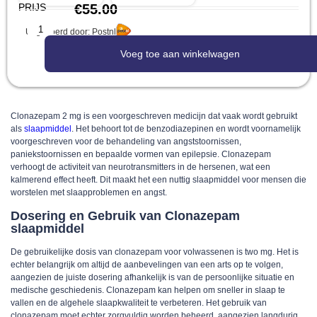
PRIJS
€
55.00
Uitgevoerd door: Postnl
Voeg toe aan winkelwagen
Clonazepam 2 mg is een voorgeschreven medicijn dat vaak wordt gebruikt
als
slaapmiddel
. Het behoort tot de benzodiazepinen en wordt voornamelijk
voorgeschreven voor de behandeling van angststoornissen,
paniekstoornissen en bepaalde vormen van epilepsie. Clonazepam
verhoogt de activiteit van neurotransmitters in de hersenen, wat een
kalmerend effect heeft. Dit maakt het een nuttig slaapmiddel voor mensen die
worstelen met slaapproblemen en angst.
Dosering en Gebruik van Clonazepam
slaapmiddel
De gebruikelijke dosis van clonazepam voor volwassenen is two mg. Het is
echter belangrijk om altijd de aanbevelingen van een arts op te volgen,
aangezien de juiste dosering afhankelijk is van de persoonlijke situatie en
medische geschiedenis. Clonazepam kan helpen om sneller in slaap te
vallen en de algehele slaapkwaliteit te verbeteren. Het gebruik van
clonazepam moet echter zorgvuldig worden beheerd, aangezien langdurig