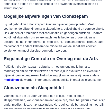
gebruik kan leiden tot afhankelijkheid en ontwenningsverschijnselen bij
abrupt stoppen.
Mogelijke Bijwerkingen van Clonazepam
Bij het gebruik van clonazepam kunnen bijwerkingen optreden. Veel
voorkomende bijwerkingen zijn slaperigheid, duizeligheid en vermoeidheid.
Ook kunnen er problemen met coördinatie en geheugen ontstaan. Daarom
wordt het afgeraden om zware machines te bedienen of voertuigen te
besturen na het innemen van dit medicijn. Het combineren van clonazepam
met alcohol of andere kalmerende middelen kan de sedatieve effecten
versterken en moet absoluut vermeden worden.
Regelmatige Controle en Overleg met de Arts
Patiënten die clonazepam gebruiken, moeten regelmatig hun arts
raadplegen om de effectiviteit van het medicijn te evalueren en eventuele
bijwerkingen te bespreken. Het is belangrijk om open te zijn over andere
medicijnen
die worden ingenomen, om mogelijke interacties te voorkomen.
Clonazepam als Slaapmiddel
Voor mensen die op zoek zijn naar een effectief middel tegen
slaapproblemen, kan clonazepam een optie zijn, maar het gebruik moet altijd
onder medisch toezicht plaatsvinden. Het doel van de behandeling moet zijn
om een gezonde slaapcyclus te herstellen, zonder de risico’s van