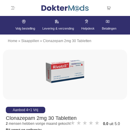
Volg bestelling
Levering & verzending
Helpdesk
Betalingen
Home
»
Slaappillen
»
Clonazepam 2mg 30 Tabletten
Aanbod 4+1 Vrij
Clonazepam 2mg 30 Tabletten
0.0
uit 5.0
2
mensen hebben vorige maand gekocht