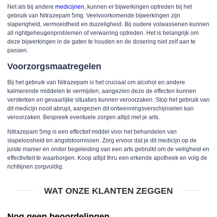
Net als bij andere
medicijnen
, kunnen er bijwerkingen optreden bij het
gebruik van Nitrazepam 5mg. Veelvoorkomende bijwerkingen zijn
slaperigheid, vermoeidheid en duizeligheid. Bij oudere volwassenen kunnen
all rightgeheugenproblemen of verwarring optreden. Het is belangrijk om
deze bijwerkingen in de gaten te houden en de dosering niet zelf aan te
passen.
Voorzorgsmaatregelen
Bij het gebruik van Nitrazepam is het cruciaal om alcohol en andere
kalmerende middelen te vermijden, aangezien deze de effecten kunnen
versterken en gevaarlijke situaties kunnen veroorzaken. Stop het gebruik van
dit medicijn nooit abrupt, aangezien dit ontwenningsverschijnselen kan
veroorzaken. Bespreek eventuele zorgen altijd met je arts.
Nitrazepam 5mg is een effectief middel voor het behandelen van
slapeloosheid en angststoornissen. Zorg ervoor dat je dit medicijn op de
juiste manier en onder begeleiding van een arts gebruikt om de veiligheid en
effectiviteit te waarborgen. Koop altijd thru een erkende apotheek en volg de
richtlijnen zorgvuldig.
WAT ONZE KLANTEN ZEGGEN
Nog geen beoordelingen.