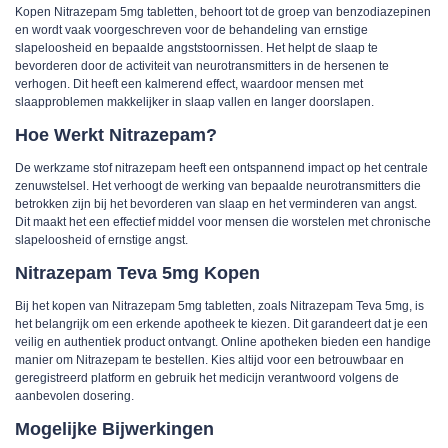
Kopen Nitrazepam 5mg tabletten, behoort tot de groep van benzodiazepinen
en wordt vaak voorgeschreven voor de behandeling van ernstige
slapeloosheid en bepaalde angststoornissen. Het helpt de slaap te
bevorderen door de activiteit van neurotransmitters in de hersenen te
verhogen. Dit heeft een kalmerend effect, waardoor mensen met
slaapproblemen makkelijker in slaap vallen en langer doorslapen.
Hoe Werkt Nitrazepam?
De werkzame stof nitrazepam heeft een ontspannend impact op het centrale
zenuwstelsel. Het verhoogt de werking van bepaalde neurotransmitters die
betrokken zijn bij het bevorderen van slaap en het verminderen van angst.
Dit maakt het een effectief middel voor mensen die worstelen met chronische
slapeloosheid of ernstige angst.
Nitrazepam Teva 5mg Kopen
Bij het kopen van Nitrazepam 5mg tabletten, zoals Nitrazepam Teva 5mg, is
het belangrijk om een erkende apotheek te kiezen. Dit garandeert dat je een
veilig en authentiek product ontvangt. Online apotheken bieden een handige
manier om Nitrazepam te bestellen. Kies altijd voor een betrouwbaar en
geregistreerd platform en gebruik het medicijn verantwoord volgens de
aanbevolen dosering.
Mogelijke Bijwerkingen