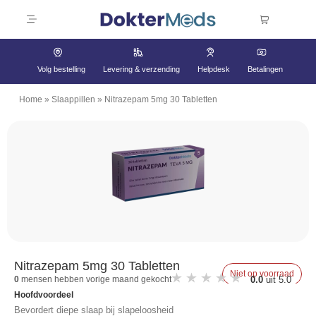
Volg bestelling
Levering & verzending
Helpdesk
Betalingen
Home
»
Slaappillen
»
Nitrazepam 5mg 30 Tabletten
Nitrazepam 5mg 30 Tabletten
Niet op voorraad
0.0
uit 5.0
0
mensen hebben vorige maand gekocht
Hoofdvoordeel
Bevordert diepe slaap bij slapeloosheid