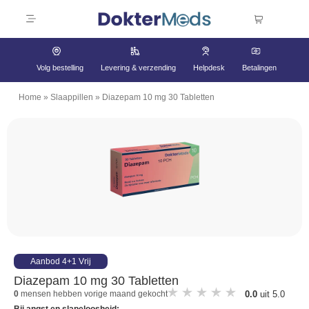
Volg bestelling
Levering & verzending
Helpdesk
Betalingen
Home
»
Slaappillen
»
Diazepam 10 mg 30 Tabletten
Aanbod 4+1 Vrij
Diazepam 10 mg 30 Tabletten
0.0
uit 5.0
0
mensen hebben vorige maand gekocht