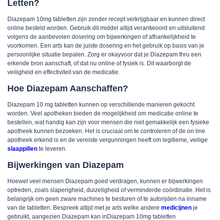
Letten?
Diazepam 10mg tabletten zijn zonder recept verkrijgbaar en kunnen direct
online besteld worden. Gebruik dit middel altijd verantwoord en uitsluitend
volgens de aanbevolen dosering om bijwerkingen of afhankelijkheid te
voorkomen. Een arts kan de juiste dosering en het gebruik op basis van je
persoonlijke situatie bepalen. Zorg er okayvoor dat je Diazepam thru een
erkende bron aanschaft, of dat nu online of fysiek is. Dit waarborgt de
veiligheid en effectiviteit van de medicatie.
Hoe Diazepam Aanschaffen?
Diazepam 10 mg tabletten kunnen op verschillende manieren gekocht
worden. Veel apotheken bieden de mogelijkheid om medicatie online te
bestellen, wat handig kan zijn voor mensen die niet gemakkelijk een fysieke
apotheek kunnen bezoeken. Het is cruciaal om te controleren of de on line
apotheek erkend is en de vereiste vergunningen heeft om legitieme, veilige
slaappillen
te leveren.
Bijwerkingen van Diazepam
Hoewel veel mensen Diazepam goed verdragen, kunnen er bijwerkingen
optreden, zoals slaperigheid, duizeligheid of verminderde coördinatie. Het is
belangrijk om geen zware machines te besturen of te autorijden na inname
van de tabletten. Bespreek altijd met je arts welke andere
medicijnen
je
gebruikt, aangezien Diazepam kan in
Diazepam 10mg tabletten